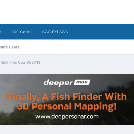
t
Gift Cards
CAG BYLAWS
line Users
 Rink 7lbs 0oz 052413